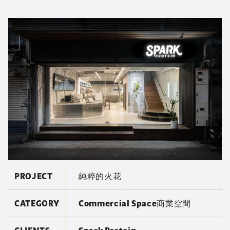
因此在室內也應需求，設置了進行寵物鮮食料理烹煮教學
的烹飪平台，大片的留空區域讓空間功能能依課程的進行
調整，沒有課程時也能讓來到這裡的寵物有更多的空間遊
玩。除此之外，入門處的隱藏式體重機、主人與寵物間互
相承諾陪伴的宣示區，及牆面上的各種教學與食材介紹，
種種設計都呼應著Doggy Willie的理念，讓來到這裡的
毛小孩們不只能在這裡找到食物，也能在此發覺主人對於
自己的關愛。