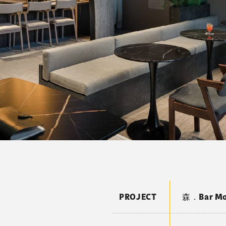
PROJECT
森．Bar Mo