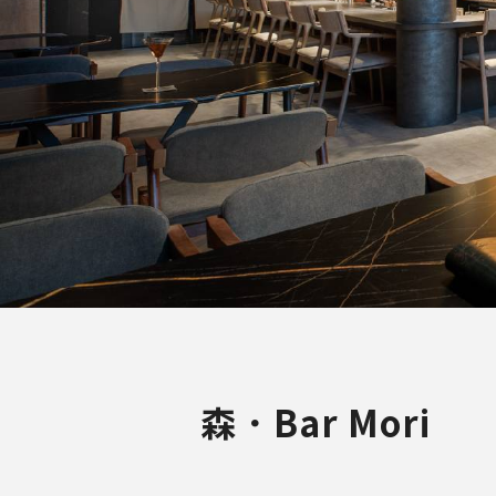
森．Bar Mori