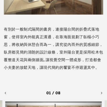
有別於一般制式隔間的書房，連接陽台間的折疊式落地
窗，使得室內外能真正溝通，在靠海面規劃了臥榻小巧
思，將收納與休憩合而為一，講究從內而外的質感細節，
臥房都見簡約清朗的設計線條，室外陽台更是採用松木包
覆整道天花與兩側牆面, 讓視覺空間一體成形，打造都會
小夫妻的放鬆天地，讓現代簡約的饗宴不停迴盪其中。
01 / 08