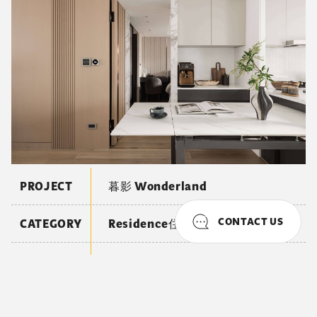
PROJECT
暮影 Wonderland
CONTACT US
CATEGORY
Residence住宅空間
CLIENTS
暮影 Wonderland