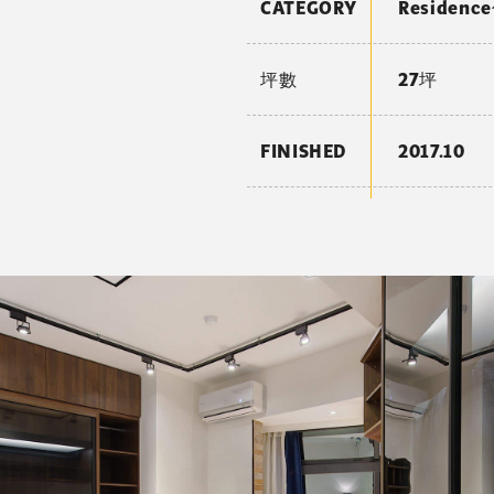
CATEGORY
Residen
坪數
27坪
FINISHED
2017.10