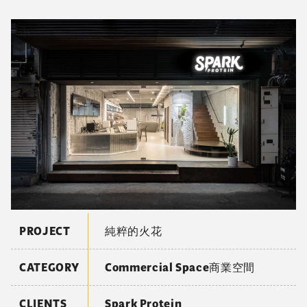
PROJECT
純粹的火花
CATEGORY
Commercial Space商業空間
CLIENTS
Spark Protein