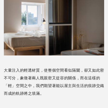
形成溫暖而柔和的豐富層次。 此外，櫃體的設計依循著
屋主的生活需求與性格，在空間中延伸、轉折、結合，如
展示的吊索櫃與玄關遮蔽結合、玄關櫃再延伸而成餐桌，
為生活增添活潑的律動感。