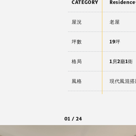
CATEGORY
Residen
屋況
老屋
坪數
19坪
格局
1房2廳1衛
風格
現代風混搭
01 / 24