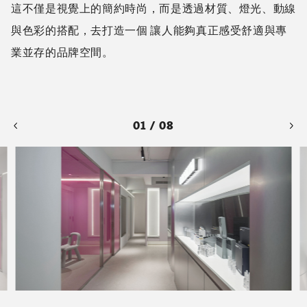
除了整體的視覺設計，也關注顧客的體驗感受。 於等
候區，設置客製化 LED迎賓螢幕，可以根據來訪顧客顯
示個人化的歡迎訊息，讓人感受到貼心與尊榮感。
美療室與VIP室則強調隱私性與舒適感，使用柔和燈
光，打造獨立的放鬆空間。 每個細節的設計，都是為了
提升品牌的服務體驗，並讓顧客能夠完全沉浸在這個療癒
的空間中。
✨ 空間設計資訊
🔸 類型｜商業空間
🔸 產業｜美容產業