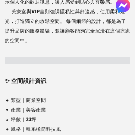
為了避免金屬元素帶來的冷峻，並讓空間更具親和
力，大膽加入多巴胺色系的活潑跳色，融入品牌識別色桃
紅色系，運用於諮詢室與透明玻璃隔間，搭配燈帶與鏡面
反射，創造出一種活潑卻不失質感的視覺焦點。
桃紅色在這裡不只是裝飾或品牌色，而是讓顧客放
鬆、提升情緒的色彩，營造愉悅且令人印象深刻的品牌空
間。這樣的配色，也能更吸引享受活潑與年輕的顧客，讓
她們在這裡感受到專業之外的溫暖與自在感。
4️⃣ 細節決定質感，打造貼心顧客體驗