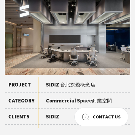
PROJECT
純粹的火花
CATEGORY
Commercial Space商業空間
CLIENTS
Spark Protein
CONTACT US