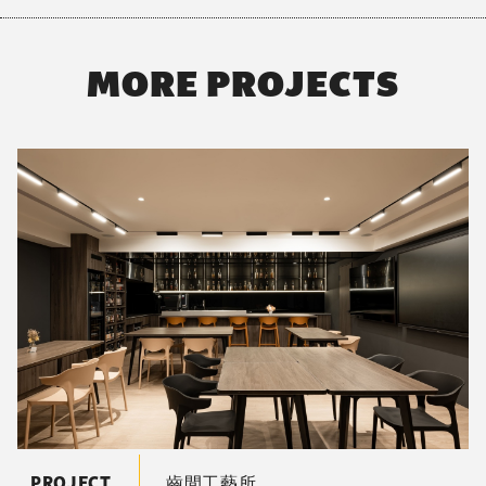
🔸 坪數｜23坪
🔸 風格｜韓系極簡科技風
這不僅是視覺上的簡約時尚，而是透過材質、燈光、動線
與色彩的搭配，去打造一個 讓人能夠真正感受舒適與專
業並存的品牌空間。
01 / 08