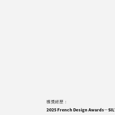
獲獎經歷：
2025 French Design Awards－S