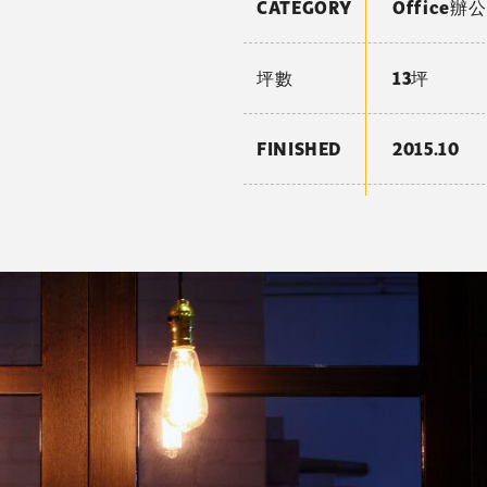
CATEGORY
Office辦
坪數
13坪
FINISHED
2015.10