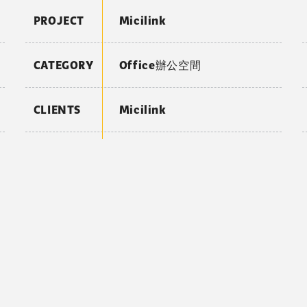
PROJECT
Micilink
CATEGORY
Office辦公空間
CLIENTS
Micilink