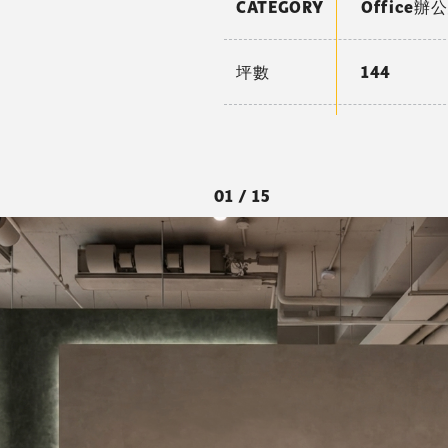
CATEGORY
Office辦
坪數
144
01 / 15