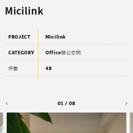
Micilink
PROJECT
Micilink
CATEGORY
Office辦公空間
坪數
48
01 / 08