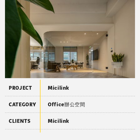
PROJECT
Micilink
CATEGORY
Office辦公空間
CLIENTS
Micilink