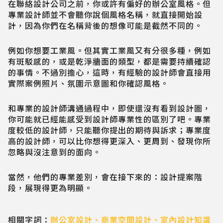
在聯絡設計公司之前，你或許有偏好的辦公室風格。但
專業設計師並不會聽你說個風格名稱，就直接開始設
計，因為你們在名稱背後的想像可能是截然不同的。
例如你想要工業風。但其實工業風又有分很多種，例如
有斑駁感的，或是乾淨牆面的類型，都是需要持續確認
的事情。不過別擔心，這時，有經驗的設計師會直接用
實際案例照片、氛圍示意圖和你確認風格。
和專業的設計師溝通過程中，即使還沒有看到設計圖，
你可能就已經能感受到設計師專業性的區別了吧。專業
度較低的設計師，只能聽你提出的期待與訴求；專業度
高的設計師，可以比你想得更深入、更周到、發現你所
忽略與沒注意到的面向。
當然，他們的專業差別，會在接下來的：設計提案階
段，展現得更為明顯。
相關字詞：
辦公室設計
、
商業空間設計
、
室內設計知識