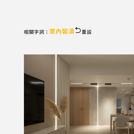
室內裝潢
相關字詞：
重設