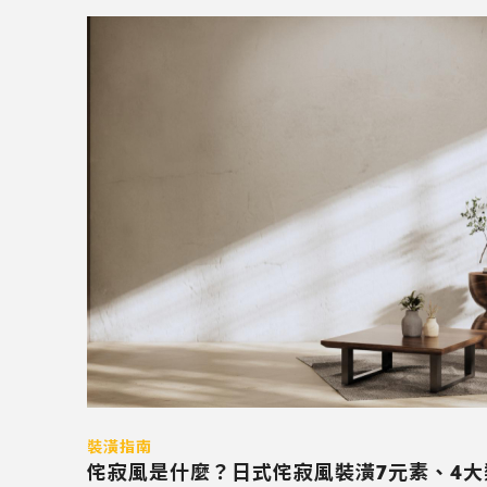
裝潢指南
侘寂風是什麼？日式侘寂風裝潢7元素、4