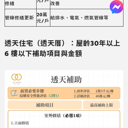
元/戶
修繕
改善
20萬
管線修繕更新
給排水、電氣、燃氣管線等
元/戶
透天住宅（透天厝）：屋齡30年以上
6 樓以下補助項目與金額