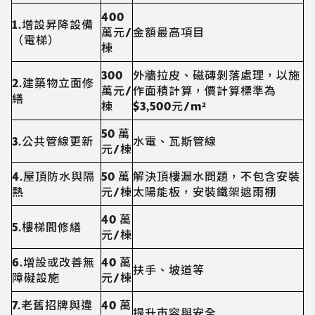
400
1.增設昇降設備
萬元/
金額最高項目
（電梯）
棟
300
外牆拉皮、磁磚剝落處理，以施
2.建築物立面修
萬元/
作面積計算，價計算標準為
繕
棟
$3,500元/m²
50 萬
3.公共管線更新
水電、瓦斯管線
元/棟
4.屋頂防水與隔
50 萬
解決頂樓漏水問題，不包含安裝
熱
元/棟
太陽能板，安裝鐵架遮雨棚
40 萬
5.樓梯間修繕
元/棟
6.增設或改善無
40 萬
扶手、坡道等
障礙設施
元/棟
7.老舊招牌與違
40 萬
提升市容與安全