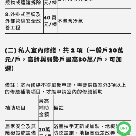
規物或違建拆除
元/棟
8.外掛式空調及
40 萬
外部管線安全改
不包含冷氣
元/棟
善工程
(二) 私人室內修繕，共 2 項（一般戶20萬
元/戶，高齡與弱勢戶最高30萬/戶，可加
選）
備註：室內修繕不得單獨申請，需要選擇室外3項以上
的修繕補助項目，才能申請室內的修繕補助。
最高
補助項目
補助
備註
金額
居家安全及無
浴室扶手更新或加裝、地板防滑及
20萬
障礙設施設備
防墜設施、地板高低差改善、門扇