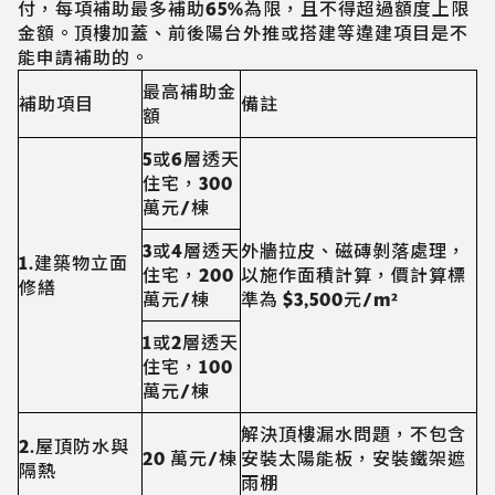
付，每項補助最多補助65%為限，且不得超過額度上限
金額。頂樓加蓋、前後陽台外推或搭建等違建項目是不
能申請補助的。
最高補助金
補助項目
備註
額
5或6層透天
住宅，300
萬元/棟
3或4層透天
外牆拉皮、磁磚剝落處理，
1.建築物立面
住宅，200
以施作面積計算，價計算標
修繕
萬元/棟
準為 $3,500元/m²
1或2層透天
住宅，100
萬元/棟
解決頂樓漏水問題，不包含
2.屋頂防水與
20 萬元/棟
安裝太陽能板，安裝鐵架遮
隔熱
雨棚