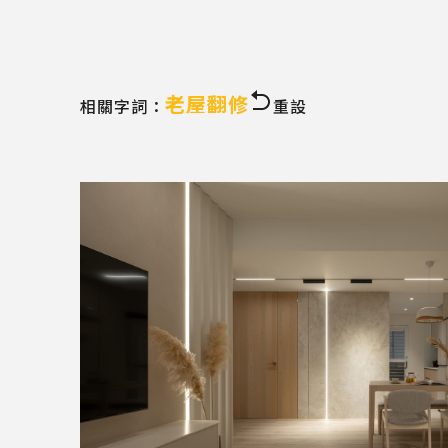
老屋翻修
相關字詞：
重設