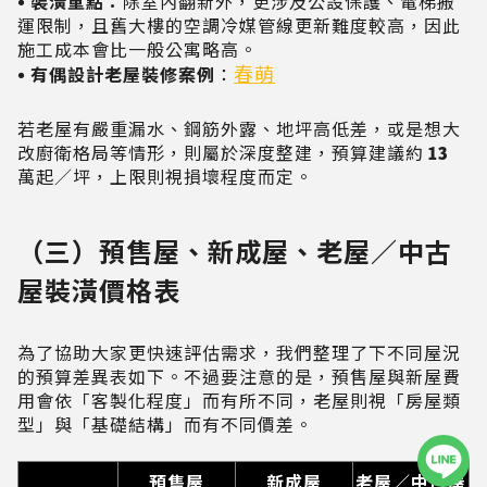
• 裝潢重點：
除室內翻新外，更涉及公設保護、電梯搬
運限制，且舊大樓的空調冷媒管線更新難度較高，因此
施工成本會比一般公寓略高。
春萌
• 有偶設計老屋裝修案例
：
若老屋有嚴重漏水、鋼筋外露、地坪高低差，或是想大
改廚衛格局等情形，則屬於深度整建，預算建議約 13
萬起／坪，上限則視損壞程度而定。
（三）預售屋、新成屋、老屋／中古
屋裝潢價格表
為了協助大家更快速評估需求，我們整理了下不同屋況
的預算差異表如下。不過要注意的是，預售屋與新屋費
用會依「客製化程度」而有所不同，老屋則視「房屋類
型」與「基礎結構」而有不同價差。
預售屋
新成屋
老屋／中古屋