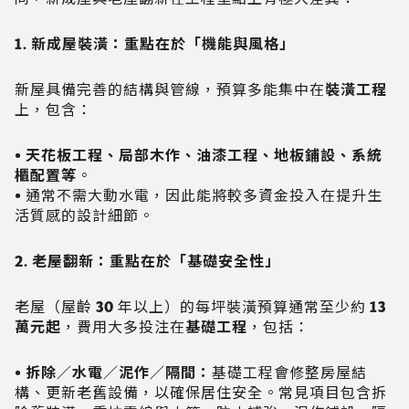
1. 新成屋裝潢：重點在於「機能與風格」
新屋具備完善的結構與管線，預算多能集中在
裝潢工程
上，包含：
•
天花板工程、局部木作、油漆工程、地板鋪設、系統
櫃配置等
。
•
通常不需大動水電，因此能將較多資金投入在提升生
活質感的設計細節。
2. 老屋翻新：重點在於「基礎安全性」
老屋（屋齡 30 年以上）的每坪裝潢預算通常至少約
13
萬元起
，費用大多投注在
基礎工程
，包括：
• 拆除／水電／泥作／隔間：
基礎工程會修整房屋結
構、更新老舊設備，以確保居住安全。常見項目包含拆