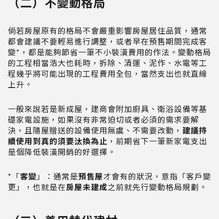
（二）不變動格局
倘若房屋原有的格局不會嚴重影響房屋居住品質，通常
都會建議不要輕易進行調整，或者早在預售期間完成客
變*，都是能夠節省一筆不小裝潢費用的作法。變動格局
的工程相當浩大也耗時，拆除、清運、泥作、水電等工
程幾乎將可能出現的工程費用全包，當然支出也就直線
上升。
一般來說若是新成屋，建商會附加廚具、衛浴設備等基
礎家電設施，如果沒有非常迫切或者必須的需求要解
決，且隨屋贈送的設備使用無虞、不需要改動，
建議持
續使用到真的須要汰換為止
，前期省下一筆新家電支出
是個降低裝潢開銷的好選擇。
*「
客變
」：通常是
預售屋
才會有的狀況，意指「客戶變
更」，也就是在
房屋未建成
之前就先行變動格局規劃。