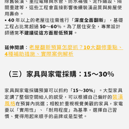
除舊裝潢、重拉電線與水管、防水補強、泥作鋪設、隔
間重建等，這些工程會直接影響後續裝潢品質與房屋使
用壽命。
•
40 年以上的老屋往往需進行「
深度全面翻新
」，基礎
工程占比常超過 50～60％。為了居住安全，專業設計
師通常
不建議從這方面壓低預算
。
老屋翻新預算怎麼抓？10大翻修重點、
延伸閱讀
：
4種補助措施、實際案例解析
（三）家具與家電採購：15～30％
家具與家電採購預算可以抓約「15～30%」。大型家具
裝潢
定調了整個空間給人的感受，可以根據自己偏好的
風格
在預算內挑選；相較於重視視覺美觀的家具，家電
要以「實用性」、「耐用程度」為基準，選擇自己習
慣、覺得用起來順手的品牌或是型號。