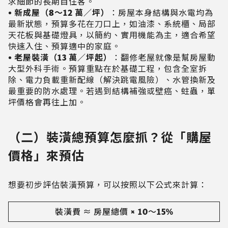
求細節的長期自住客。
• 新成屋（8～12 萬／坪）
：房屋本身結構與水電均為
最新狀態，預算多花在刀口上，如油漆、系統櫃、局部
天花板與基礎燈具，以簡約、實用機能為主，適合希望
快速入住、預算適中的家庭。
• 老屋裝潢（13 萬／坪起）
：翻修老屋就像是幫房屋動
大型外科手術。預算重點在於基礎工程，包含全室拆
除、電力負載重新配線（解決跳電風險）、水管換新及
最重要的防水處理。若遇到結構補強或壁癌、蛀蟲，單
坪價格會再往上加。
（二）裝潢總預算怎麼抓？從「購屋
價格」來預估
想要初步評估裝潢預算，可以按照以下公式來計算：
裝潢費 ≈ 房屋總價 × 10～15%