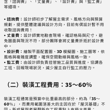
含「諮詢費」、「丈量費」、「設計費」與「監工費」
等細項。
• 諮詢費：
設計師初步了解屋主需求、風格方向與預算
規劃，提供整體建議與設計方向，目前有偶設計暫不用
收取諮詢費用！
• 丈量費：
設計師實地勘查現場，確認格局與尺寸，避
免圖面與現況不符，部分團隊會將丈量費折抵於設計費
中。
• 設計費：
繪製平面配置圖、3D 模擬圖、施工圖等，依
風格與複雜度調整，確保空間動線與風格一致。
• 監工費：
由設計師負責控管施工品質與進度，協調各
工班、回報現場狀況，減少屋主自行監工的壓力。
（二）裝潢工程費用：35～60％
裝潢工程通常是預算中比重最高的部分，約為「35～
60％」，而費用範圍落差大的主因在於「屋況基礎」不
同，新成屋與老屋翻新在工程重點上有極大差異：