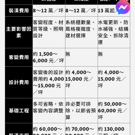
裝潢費用
8～12 萬／坪
8～12 萬／坪
13 萬起／坪
客變程度、材
系統櫃數量、
水電更新、防
主要影響因
質等級、照明
風格複雜度、
水補強、結構
素
設計
建材選擇
安全、拆除清
運
約 1,500～
無
無
客變費用
6,000 元／坪
客變後的設計
約 4,000～
約 4,000～
費用約 4,000
15,000 元／
15,000 元／
設計費用
～15,000 元
坪
坪
／坪
多可省略，依
非必要可排
約 50,000～
基礎工程
客變內容調整
除，以節省預
60,000 元／
算
坪
約 60,000～
約 70,000～
約 130,000