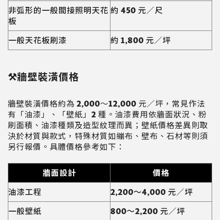
非弧形的一般間接照明天花
約 450 元／尺
板
一般天花板刷漆
約 1,800 元／坪
⚒️牆壁裝潢價格
牆壁裝潢價格約為 2,000～12,000 元／坪，常見作法
有「油漆」、「壁紙」2 種。油漆費用依牆面狀況、粉
刷面積、油漆種類及造型紋理而異；壁紙價格差異則取
決於材質與款式，特殊材質如繃布、壁布、石材等則須
另行報價。具體價格參考如下：
牆面設計
價格
油漆工程
2,200～4,000 元／坪
一般壁紙
800～2,200 元／坪