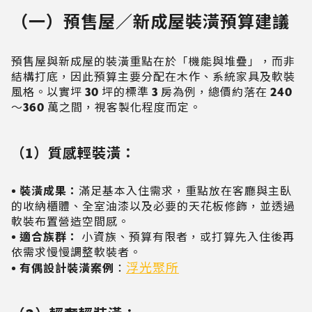
（一）預售屋／新成屋裝潢預算建議
預售屋與新成屋的裝潢重點在於「機能與堆疊」，而非
結構打底，因此預算主要分配在木作、系統家具及軟裝
風格。以實坪 30 坪的標準 3 房為例，總價約落在 240
～360 萬之間，視客製化程度而定。
（1）質感輕裝潢：
• 裝潢成果：
滿足基本入住需求，重點放在客廳與主臥
的收納櫃體、全室油漆以及必要的天花板修飾，並透過
軟裝布置營造空間感。
• 適合族群：
小資族、預算有限者，或打算先入住後再
依需求慢慢調整軟裝者。
浮光聚所
• 有偶設計裝潢案例
：