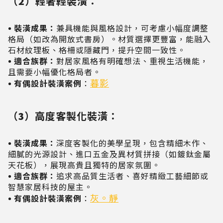
（2）輕奢輕裝潢：
• 裝潢成果：
兼具機能與風格設計，可考慮小幅度調整
格局（如改為開放式書房）。材質選擇更豐富，能融入
石材紋理板、格柵或隱藏門，提升空間一致性。
• 適合族群：
對居家風格有明確想法、重視生活機能，
且需要小幅優化格局者。
暮影
• 有偶設計裝潢案例
：
（3）高度客製化裝潢：
• 裝潢成果：
深度客製化的美學呈現，包含精細木作、
細膩的光源設計、進口五金及異材質拼接（如鍍鈦金屬
天花板），展現高貴且獨特的居家氛圍。
• 適合族群：
追求高品質生活者、喜好精緻工藝細節或
智慧家居科技的屋主。
灰。靜
• 有偶設計裝潢案例
：