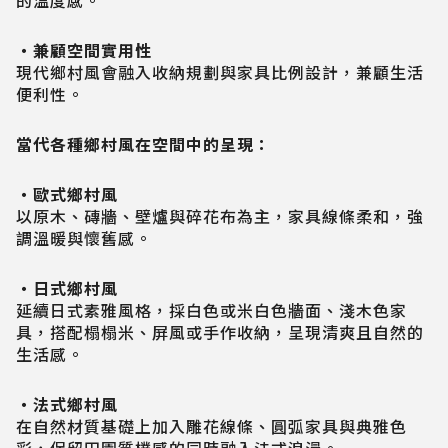
的溫度感。
・兼顧空間實用性
現代鄉村風會融入收納規劃與家具比例設計，兼顧生活
便利性。
當代各種鄉村風在空間中的呈現：
・歐式鄉村風
以原木、磚牆、壁爐與碎花布為主，家具線條柔和，強
調溫暖與懷舊感。
・日式鄉村風
延續日式素雅風格，採白色或米白色牆面、淺木色家
具，搭配榻榻米、屏風或手作收納，呈現清爽且自然的
生活感。
・法式鄉村風
在自然材質基礎上加入雕花線條、圓弧家具與典雅色