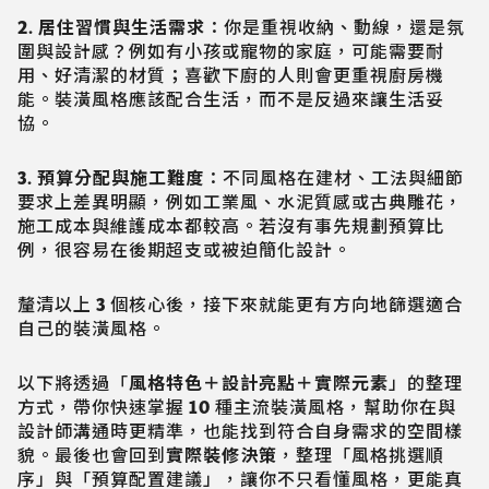
2. 居住習慣與生活需求
：你是重視收納、動線，還是氛
圍與設計感？例如有小孩或寵物的家庭，可能需要耐
用、好清潔的材質；喜歡下廚的人則會更重視廚房機
能。裝潢風格應該配合生活，而不是反過來讓生活妥
協。
3. 預算分配與施工難度
：不同風格在建材、工法與細節
要求上差異明顯，例如工業風、水泥質感或古典雕花，
施工成本與維護成本都較高。若沒有事先規劃預算比
例，很容易在後期超支或被迫簡化設計。
釐清以上 3 個核心後，接下來就能更有方向地篩選適合
自己的裝潢風格。
以下將透過「
風格特色＋設計亮點＋實際元素
」的整理
方式，帶你快速掌握 10 種主流裝潢風格，幫助你在與
設計師溝通時更精準，也能找到符合自身需求的空間樣
貌。最後也會回到
實際裝修決策
，整理「風格挑選順
序」與「預算配置建議」，讓你不只看懂風格，更能真