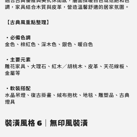
融合古典優雅與美式休閒感，牆面採暖白色或低飽和色
調，家具結合木質與皮革，營造溫馨舒適的居家氛圍。
【古典風重點整理】
・必備色調
金色、棕紅色、深木色、銀色、暖白色
・主要元素
雕花家具、大理石、紅木／胡桃木、皮革、天花線板、
金屬等
・軟裝搭配
水晶吊燈、復古掛畫、絨布抱枕、地毯、雕塑品、古典
燈具
裝潢風格 6｜無印風裝潢