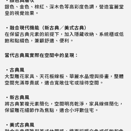
・顏色與層次
銀色、金色、棕紅、深木色等高彩度色調，營造富麗堂
皇的視覺效果。
・融合現代機能（新古典／美式古典）
在保留古典元素的前提下，加入隱藏收納、系統櫃或低
飽和點綴色，兼顧舒適、便利。
當代古典風實際在空間中的呈現：
・古典風
大型雕花家具、天花板線板、華麗水晶燈與掛畫，整體
空間充滿尊貴感，適合寬敞住宅或接待空間。
・新古典風
將古典繁複元素簡化，空間明亮乾淨，家具線條簡化，
保留雕花細節作為焦點，適合小坪數住宅。
・美式古典風