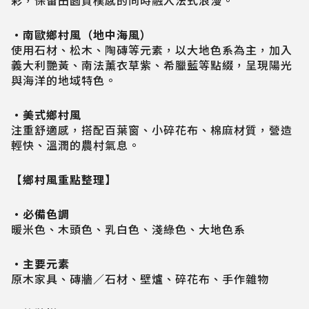
彩，保留田園質樸感的同時融入法式浪漫。
・南歐鄉村風（地中海風）
使用石材、松木、陶磚等元素，以大地色系為主，加入
義大利艷黃、南法薰衣草紫、希臘藍等點綴，呈現陽光
與海洋的地域特色。
・美式鄉村風
注重舒適感，搭配百葉窗、小碎花布、棉麻材質，營造
輕快、溫潤的農村氣息。
【鄉村風重點整理】
・必備色調
暖米色、木頭色、乳白色、淺綠色、大地色系
・主要元素
原木家具、磚牆／石材、壁爐、碎花布、手作雜物