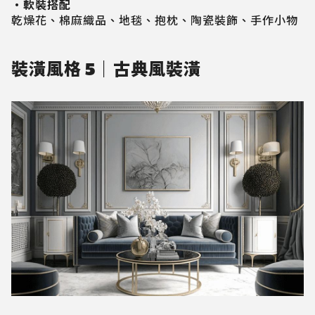
・軟裝搭配
乾燥花、棉麻織品、地毯、抱枕、陶瓷裝飾、手作小物
裝潢風格 5｜古典風裝潢