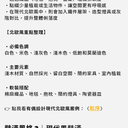
・點綴少量植栽或生活物件，讓空間更有呼吸感
・在現代北歐風中，則會加入鐵件層架、造型燈具或灰
階對比，提升整體俐落度
【北歐風重點整理】
・必備色調
白色、米色、淺灰色、淺木色、低飽和莫蘭迪色
・主要元素
淺木材質、自然採光、留白空間、簡約家具、室內植栽
・軟裝搭配
棉麻織品、地毯、抱枕、簡約燈具、陶瓷器皿
和序
👉 點我看
有偶設計現代北歐風案例
：〈
〉