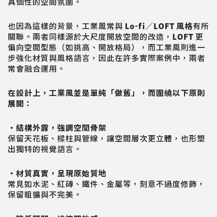
具個性的空間氛圍。
也因為這樣的背景，工業風常與
Lo-fi／LOFT 風格
有所
關聯。兩者同樣源於大尺度開放空間的改造，LOFT 更
偏向空間型態（如挑高、開放格局），而工業風則進一
步強化材質與風格語言，因此在許多實際案例中，兩者
常會融合運用。
在設計上，工業風並是單純「做舊」，而圍繞以下原則
展開：
・結構外露，強調空間骨架
保留天花板、樑柱與管線，讓空間層次更立體，也形塑
出獨特的視覺語言。
・材質真實，呈現原始質地
常見如水泥、紅磚、鐵件、金屬等，刻意不過度修飾，
保留粗獷與不完美。