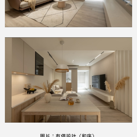
圖片：有偶設計〈和序〉