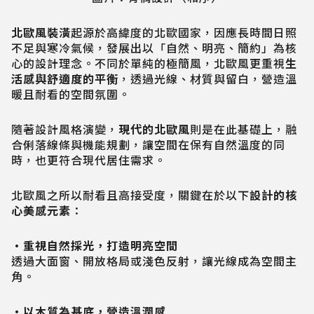
北歐風裝潢
起源於高緯度的北歐國家，因應長時間日照
不足與寒冷氣候，發展出以「自然、明亮、簡約」為核
心的設計理念。不同於單純的極簡風，北歐風更重視
生
活感與舒適度的平衡
，透過光線、材質與留白，營造溫
暖且耐看的空間氛圍。
隨著設計風格演變，
現代的北歐風
則是在此基礎上，融
合俐落線條與機能規劃，讓空間在保有自然溫度的同
時，也更符合現代居住需求。
北歐風之所以耐看且高接受度，關鍵在於以下
設計的核
心美感元素
：
・重視自然採光，打造明亮空間
透過大面窗、開放格局或淺色反射，讓光線成為空間主
角。
・以木質為基底，營造溫潤感