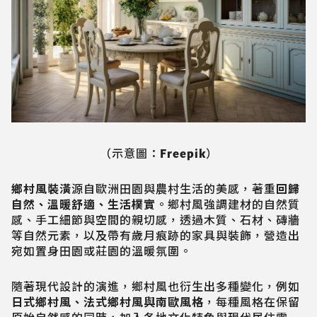
（示意圖：Freepik）
鄉村風裝潢
源自歐洲田園與農村生活的美感，著重
回歸
自然、溫暖舒適、生活樸實
。鄉村風強調建材的自然質
感、手工細節與空間的親切感，透過木質、石材、磚牆
等自然元素，以及帶有歲月痕跡的家具與裝飾，營造出
宛如置身田園或莊園的溫暖氛圍。
隨著現代設計的演進，鄉村風也衍生出多種變化，例如
日式鄉村風、法式鄉村風與南歐風格
，每種風格在保留