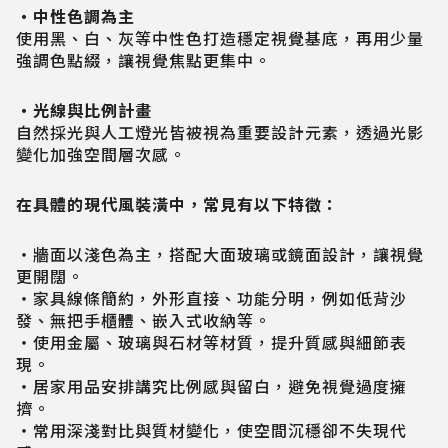
・中性色調為主
使用黑、白、灰等中性色打造穩定視覺基底，再用少量
強調色點綴，讓視覺焦點更集中。
・光線與比例計畫
自然採光與人工燈光皆被視為重要設計元素，透過光影
變化加強空間層次感。
在具體的現代風裝潢中，常見有以下特徵：
・牆面以淺色為主，搭配大面玻璃或鏡面設計，讓視覺
更開闊。
・家具線條簡約，外形直接、功能分明，例如低背沙
發、無把手櫃體、嵌入式收納等。
・使用金屬、玻璃與石材等材質，提升質感與細節表
現。
・居家用品安排講究比例感與留白，避免視覺過度擁
擠。
・常用深淺對比與質材變化，使空間沉穩卻不失現代