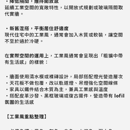
・降低隔間，維持開放感
延續工業空間的寬敞特性，以開放式規劃或玻璃隔間取
代實牆。
・新舊混搭，平衡居住舒適度
現代住宅中的工業風，通常會加入木質或軟裝，讓空間
不至於過於冷硬。
在
實際空間的運用
上，工業風通常會呈現出「粗獷中帶
有生活感」的樣貌：
・牆面使用清水模或裸磚設計，局部搭配燈光營造層次
・天花板不做包覆，改以軌道燈、吊燈強化空間線條
・家具以鐵件結合木質為主，兼具工業感與溫度
・搭配皮革沙發、黑框玻璃或復古擺件，營造帶有
lofil
氛圍
的生活感
【工業風重點整理】