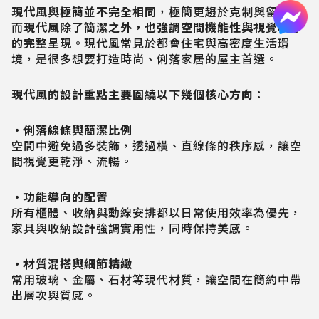
現代風與極簡並不完全相同
，極簡更趨於克制與留白；
而
現代風除了簡潔之外，也強調空間機能性與視覺秩序
的完整呈現
。現代風常見於都會住宅與高密度生活環
境，是很多想要打造時尚、俐落家居的屋主首選。
現代風的設計重點主要圍繞以下幾個核心方向：
・俐落線條與簡潔比例
空間中避免過多裝飾，透過橫、直線條的秩序感，讓空
間視覺更乾淨、流暢。
・功能導向的配置
所有櫃體、收納與動線安排都以日常使用效率為優先，
家具與收納設計強調實用性，同時保持美感。
・材質混搭與細節精緻
常用玻璃、金屬、石材等現代材質，讓空間在簡約中帶
出層次與質感。