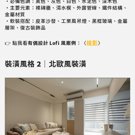
・必備色調：黑色、灰色、白色、水泥色、深木色
・主要元素：裸磚牆、清水模、外露管線、鐵件結構、
金屬材質
・軟裝搭配：皮革沙發、工業風吊燈、黑框玻璃、金屬
層架、復古裝飾品
梭影
👉 點我看
有偶設計 Lofi 風案例
：〈
〉
裝潢風格
2｜
北歐風裝潢