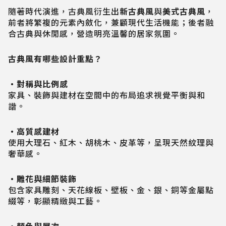
隨著時代演進，古典風衍生出
新古典風
與
美式古典風
，
前者將繁複的元素內斂化，兼顧現代生活機能；後者融
合古典與休閒感，營造明亮溫馨的居家氛圍。
古典風有哪些設計重點？
・對稱與比例感
家具、裝飾與建材在空間中的布局追求視覺平衡與和
諧。
・高質感建材
使用大理石、紅木、胡桃木、皮革等，呈現天然紋理與
奢華感。
・雕花與細節裝飾
包含家具雕刻、天花線板、壁板、金、銀、銅等金屬點
綴等，彰顯精緻與工藝。