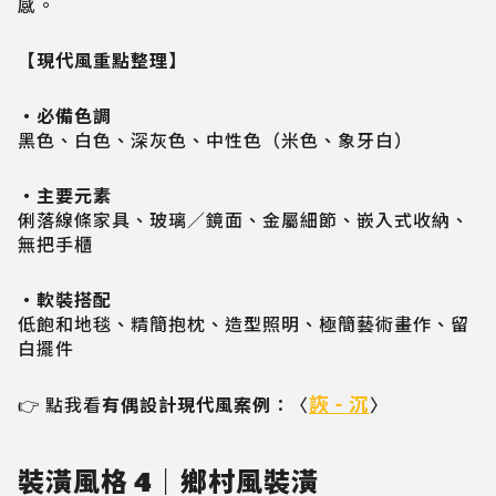
感。
【現代風重點整理】
・必備色調
黑色、白色、深灰色、中性色（米色、象牙白）
・主要元素
俐落線條家具、玻璃／鏡面、金屬細節、嵌入式收納、
無把手櫃
・軟裝搭配
低飽和地毯、精簡抱枕、造型照明、極簡藝術畫作、留
白擺件
詼 - 沉
👉 點我看
有偶設計現代風案例
：〈
〉
裝潢風格 4｜鄉村風裝潢