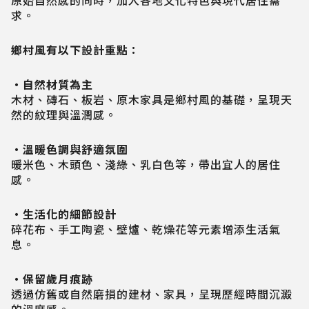
原始自然感的同時，加入各地文化特色與現代居住需
求。
鄉村風有以下設計重點：
・自然材質為主
木材、磚石、板岩、原木家具是鄉村風的基礎，呈現天
然的紋理與溫潤感。
・溫暖色調與舒適氛圍
暖米色、木頭色、淺綠、乳白色等，帶出宜人的居住
感。
・生活化的細節設計
碎花布、手工陶瓷、壁爐、乾燥花等元素增添生活氣
息。
・保留歲月痕跡
透過仿舊或自然磨損的建材、家具，呈現歷經時間沉澱