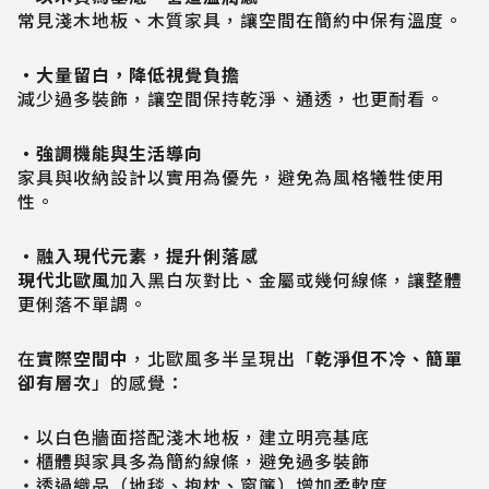
常見淺木地板、木質家具，讓空間在簡約中保有溫度。
・大量留白，降低視覺負擔
減少過多裝飾，讓空間保持乾淨、通透，也更耐看。
・強調機能與生活導向
家具與收納設計以實用為優先，避免為風格犧牲使用
性。
・融入現代元素，提升俐落感
現代北歐風
加入黑白灰對比、金屬或幾何線條，讓整體
更俐落不單調。
在
實際空間中
，北歐風多半呈現出「
乾淨但不冷、簡單
卻有層次
」的感覺：
・以白色牆面搭配淺木地板，建立明亮基底
・櫃體與家具多為簡約線條，避免過多裝飾
・透過織品（地毯、抱枕、窗簾）增加柔軟度