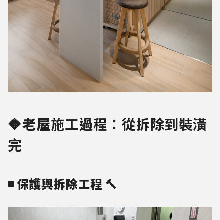
🔶老屋
施工過程：從拆除到裝潢
完
◾ 保護與拆除工程 🔨