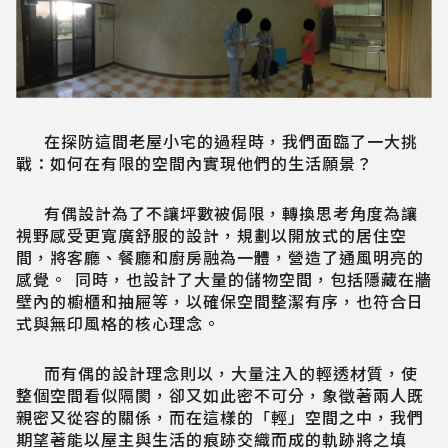
在探防這間老屋小宅的過程時，我們面臨了一大挑
戰：如何在有限的空間內實現他們的生活願景？
有偶設計為了不讓坪數被侷限，轉換思考角度為讓
視野感受更寬廣舒服的設計，規劃以開放式的居住空
間，將客廳、餐廳和廚房融為一體，營造了通風明亮的
感覺。 同時，也設計了大量的儲物空間，包括隱藏在牆
壁內的櫥櫃和抽屜等，以確保空間整潔有序，也符合日
式與無印風格的核心理念。
而有偶的設計理念則以，大量注入的輕透材質，使
整個空間看似隔閡，卻又如此密不可分，象徵著兩人既
親密又從容的關係，而在這樣的「輕」空間之中，我們
期望著能以屋主與生活的痕跡交織而成的軌跡將之填