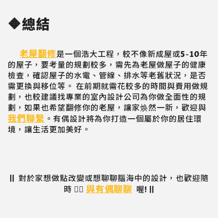
🔶總結
老屋翻修
是一個浩大工程，較不像新成屋或5~10年
的屋子，要考量的規劃較多，需先為老屋做屋子的健康
檢查，確認屋子的水電、管線、排水等老舊狀況，是否
需更換與移位等。 在前期就需花較多的時間與費用做規
劃，也較建議找專業的室內設計公司為你做全面性的規
劃，如果也希望翻修你的老屋，讓家焕然一新，歡迎與
我們聯繫
。有偶設計將為你打造一個屬於你的居住環
境，讓生活更加美好。
|| 對於家想做點改變或想聊聊腦海中的設計，也歡迎隨
與有偶聊聊
時 💁‍♀️
喔! ||