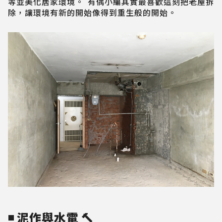
等並美化居家環境。 有偶小編其實最喜歡這刻把老屋拆
除，讓環境有新的開始像得到重生般的開始。
◾ 泥作與水電 🔨