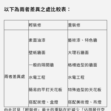
以下為兩者差異之處比較表：
輕裝修
重裝修
素面油漆
藝術漆、特色牆
壁紙牆面
大理石牆面
一般的隔間牆
格柵造型的牆面
兩者差異處
水電工程
水電工程
簡易的平釘天花板
特殊造型的天花板
搭配崁燈、盒燈
搭配美術燈、吊燈
由此可見「輕裝修」最大的重點在於減少「佔用居住空