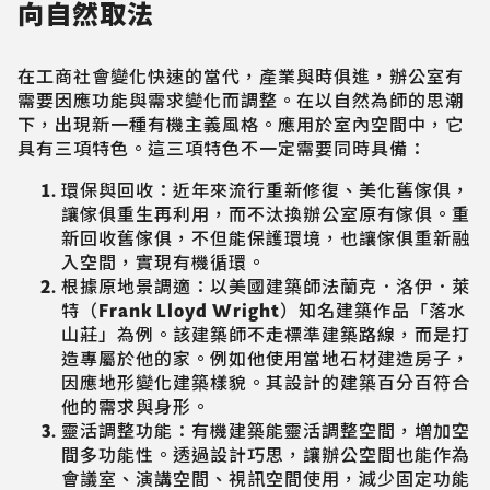
向自然取法
在工商社會變化快速的當代，產業與時俱進，辦公室有
需要因應功能與需求變化而調整。在以自然為師的思潮
下，出現新一種有機主義風格。應用於室內空間中，它
具有三項特色。這三項特色不一定需要同時具備：
環保與回收：近年來流行重新修復、美化舊傢俱，
讓傢俱重生再利用，而不汰換辦公室原有傢俱。重
新回收舊傢俱，不但能保護環境，也讓傢俱重新融
入空間，實現有機循環。
根據原地景調適：以美國建築師法蘭克．洛伊．萊
特（Frank Lloyd Wright）知名建築作品「落水
山莊」為例。該建築師不走標準建築路線，而是打
造專屬於他的家。例如他使用當地石材建造房子，
因應地形變化建築樣貌。其設計的建築百分百符合
他的需求與身形。
靈活調整功能：有機建築能靈活調整空間，增加空
間多功能性。透過設計巧思，讓辦公空間也能作為
會議室、演講空間、視訊空間使用，減少固定功能