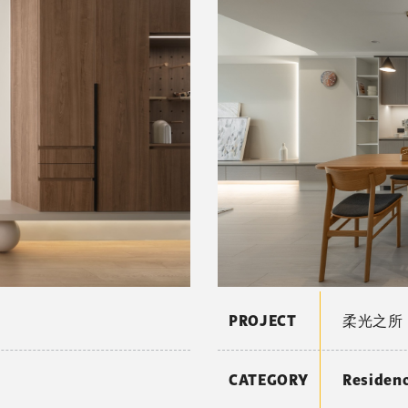
PROJECT
柔光之所
CATEGORY
Reside