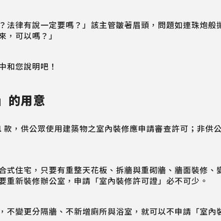
？法律有說一定要嗎？」該主管皺著眉頭，問題如連珠炮般
來，可以嗎？」
中和您說明吧！
」的用意
1 項第 1 款，供公眾使用建築物之室內裝修應申請審查許可；
合式住宅，只要有重整天花板、拆牆與重砌牆、牆面裝修、變
要重新裝修辦公室，申請「室內裝修許可證」必不可少。
，不變更分隔牆、不新增廁所與浴室，就可以不申請「室內