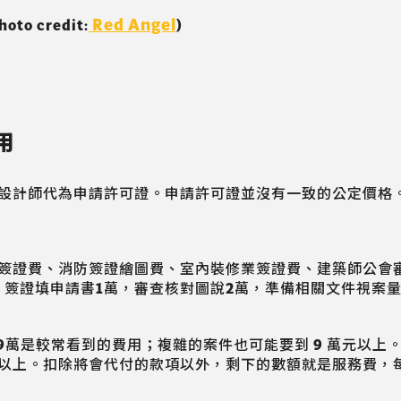
Red Angel
 credit:
)
用
設計師代為申請許可證。申請許可證並沒有一致的公定價格
簽證費、消防簽證繪圖費、室內裝修業簽證費、建築師公會
，簽證填申請書1萬，審查核對圖說2萬，準備相關文件視案量
~9萬是較常看到的費用；複雜的案件也可能要到 9 萬元以
以上。扣除將會代付的款項以外，剩下的數額就是服務費，